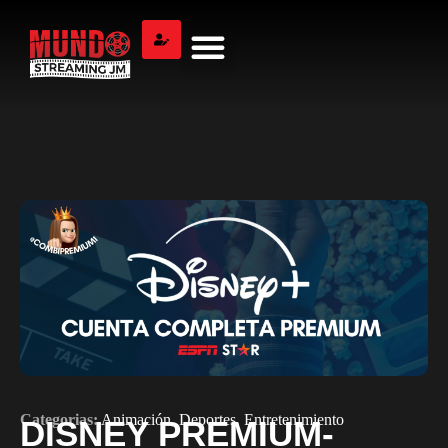
Categorias:
Animación
,
Deportes
,
Entretenimiento
DISNEY PREMIUM-